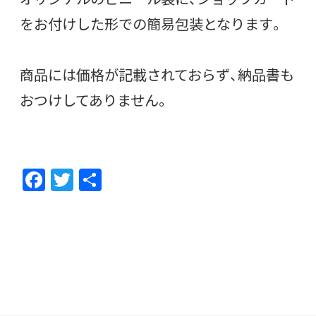
をお付けした形での簡易包装となります。
商品には価格が記載されておらず、納品書も
おつけしてありません。
F
T
共
ac
w
有
e
itt
b
er
o
o
k