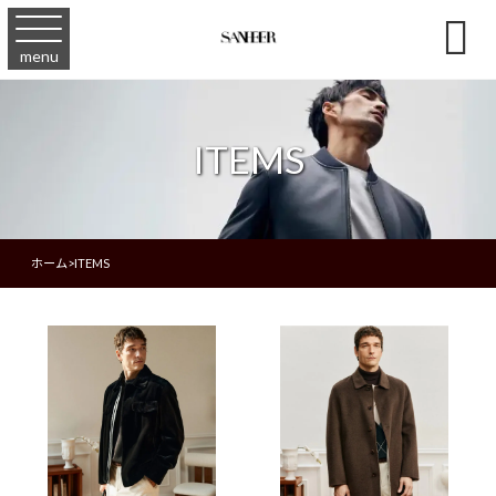

menu
ITEMS
ホーム
>
ITEMS