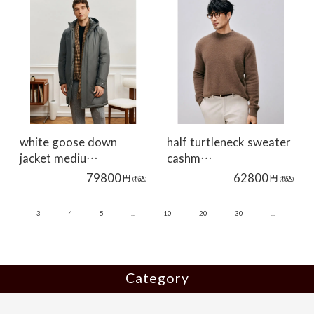
white goose down
half turtleneck sweater
jacket mediu…
cashm…
79800
62800
円
円
(税込)
(税込)
»
2
3
4
5
...
10
20
30
...
Category