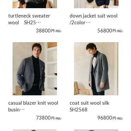
turtleneck sweater
down jacket suit wool
wool SH25…
/2color…
38800
56800
円
円
(税込)
(税込)
casual blazer knit wool
coat suit wool silk
busin…
SH2568
73800
96800
円
円
(税込)
(税込)