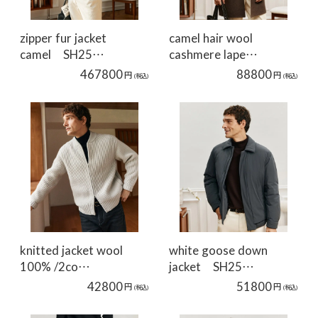
zipper fur jacket
camel hair wool
camel SH25…
cashmere lape…
467800
88800
円
円
(税込)
(税込)
knitted jacket wool
white goose down
100% /2co…
jacket SH25…
42800
51800
円
円
(税込)
(税込)