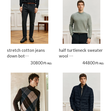
stretch cotton jeans
half turtleneck sweater
down bot…
wool …
30800
44800
円
円
(税込)
(税込)