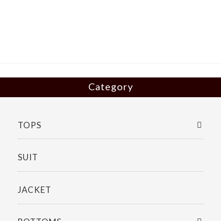
b
er
o
o
k
Category
TOPS
SUIT
JACKET