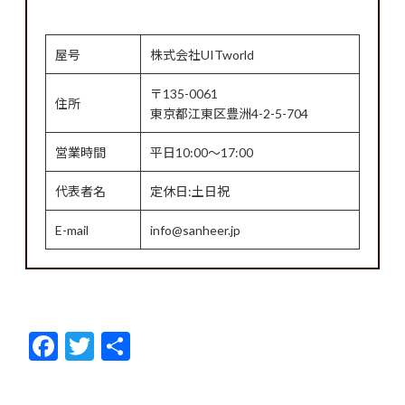
屋号
株式会社UITworld
〒135-0061
住所
東京都江東区豊洲4-2-5-704
営業時間
平日10:00～17:00
代表者名
定休日:土日祝
E-mail
info@sanheer.jp
F
T
共
ac
w
有
e
itt