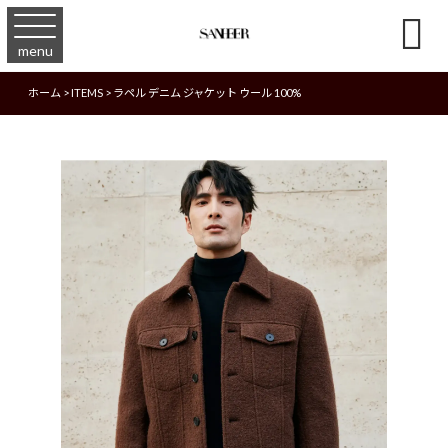

menu
ホーム
>
ITEMS
>
ラペル デニム ジャケット ウール 100%