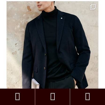


