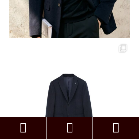


