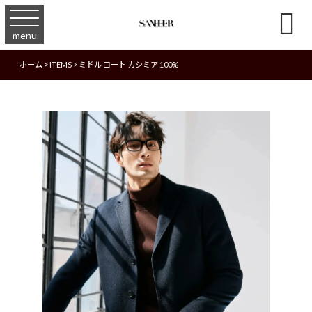

menu
ホーム
>
ITEMS
>
ミドル コート カシミア 100%