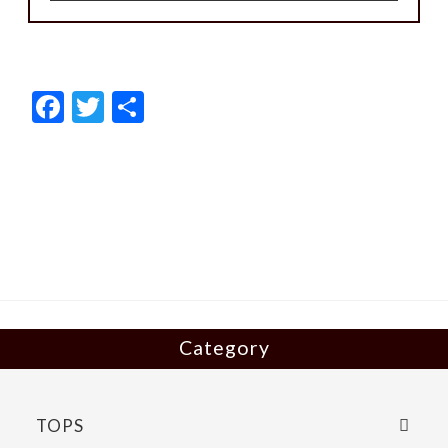
F
T
共
ac
w
有
e
itt
b
er
o
o
k
Category
TOPS