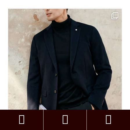


