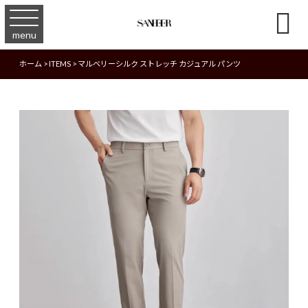

menu
ホーム
>
ITEMS
>
マルベリーシルク ストレッチ カジュアル パンツ