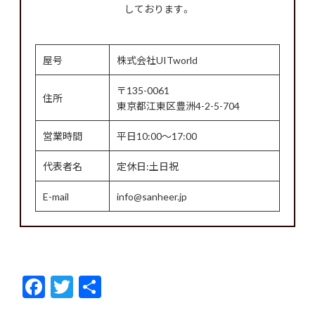
しております。
屋号
株式会社UITworld
〒135-0061
住所
東京都江東区豊洲4-2-5-704
営業時間
平日10:00～17:00
代表者名
定休日:土日祝
E-mail
info@sanheer.jp
F
T
共
ac
w
有