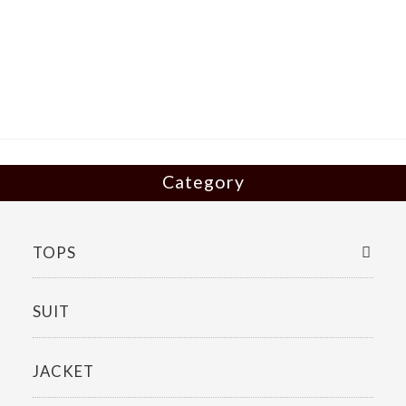
e
itt
b
er
o
o
k
Category
TOPS
SUIT
JACKET