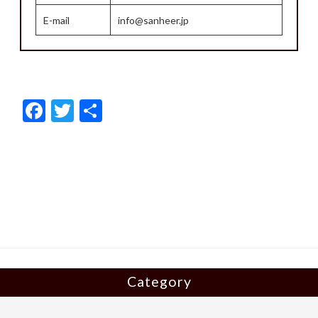
E-mail
info@sanheer.jp
F
T
共
ac
w
有
e
itt
b
er
o
o
k
Category