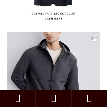


