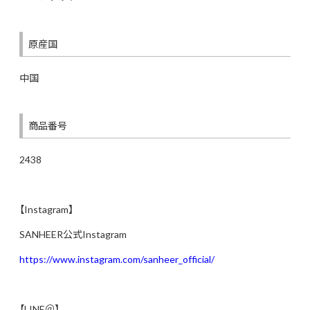
原産国
中国
商品番号
2438
【Instagram】
SANHEER公式Instagram
https://www.instagram.com/sanheer_official/
【LINE＠】