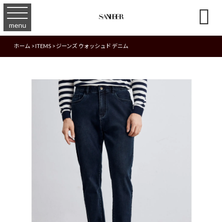

menu
ホーム
>
ITEMS
>
ジーンズ ウォッシュド デニム