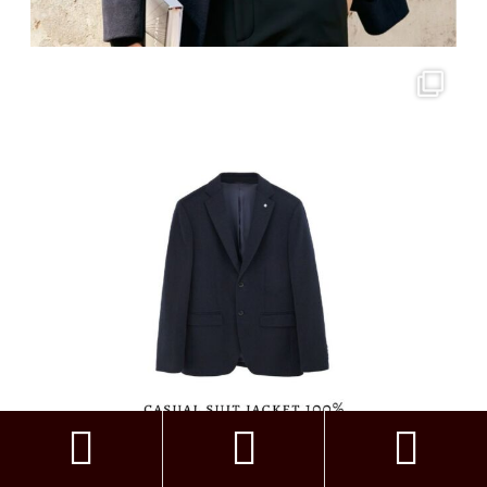


