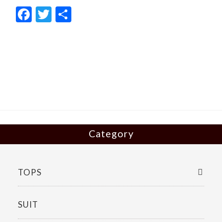
F
T
共
ac
w
有
e
itt
b
er
o
o
k
Category
TOPS
SUIT