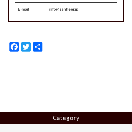
E-mail
info@sanheer.jp
F
T
共
ac
w
有
e
itt
b
er
o
o
k
Category