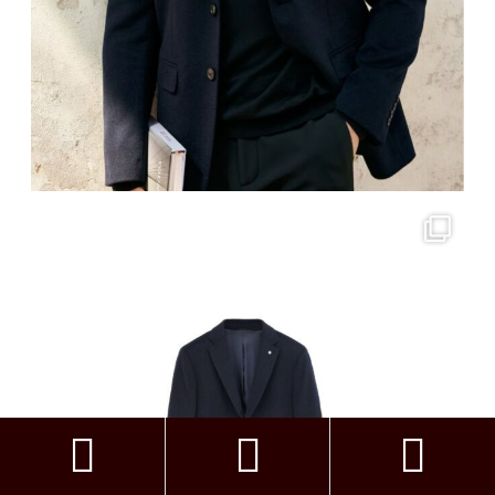


