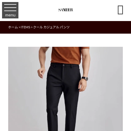

menu
ホーム
>
ITEMS
>
クール カジュアル パンツ