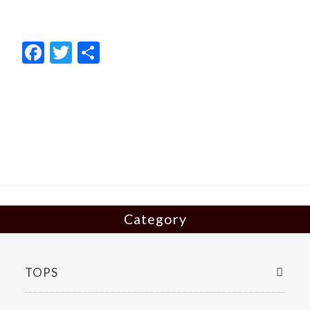
F
T
共
ac
w
有
e
itt
b
er
o
o
k
Category
TOPS