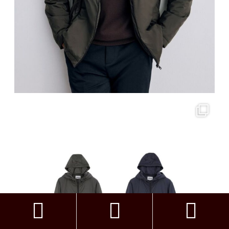


