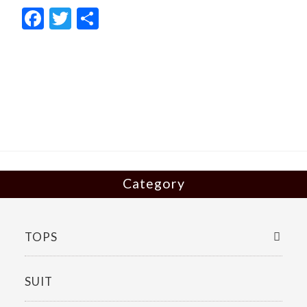
F
T
共
ac
w
有
e
itt
b
er
o
o
k
Category
TOPS
SUIT