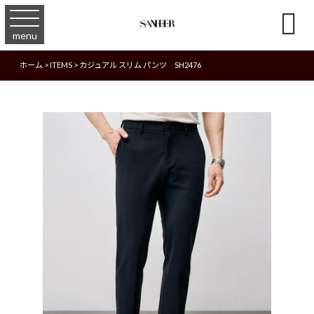

menu
ホーム
>
ITEMS
>
カジュアル スリム パンツ SH2476