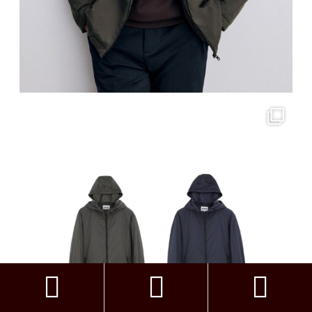


