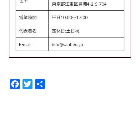
住所
東京都江東区豊洲4-2-5-704
営業時間
平日10:00～17:00
代表者名
定休日:土日祝
E-mail
info@sanheer.jp
F
T
共
ac
w
有
e
itt
b
er
o
o