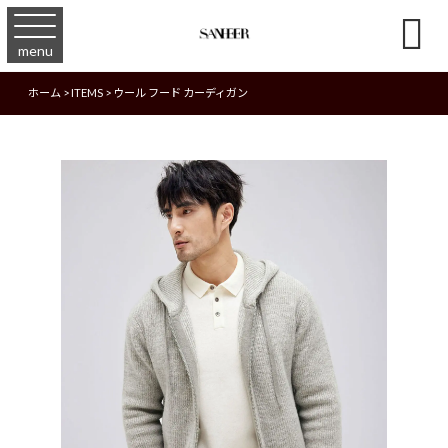

menu
ホーム
>
ITEMS
>
ウール フード カーディガン