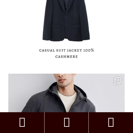


