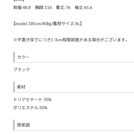
肩幅:48.8 胸囲:116 着丈:76 袖丈:65.6
【model：185cm/80㎏/着用サイズ:XL】
※平置き採寸につき1-3cm程度誤差がある場合がございます。
カラー
ブラック
素材
トリアセテート 70%
ポリエステル 30%
原産国