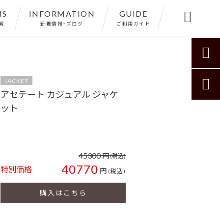
MS
INFORMATION
GUIDE

覧
新着情報・ブログ
ご利用ガイド

JACKET

アセテート カジュアル ジャケ
ット
45300
円
(税込)
40770
特別価格
円
(税込)
購入はこちら