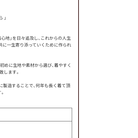
 」
な着心地」を日々追及し、これからの人生
共に一生寄り添っていくために作られ
。
、初めに生地や素材から選び、着やすく
致します。
に製造することで、何年も長く着て頂
す。