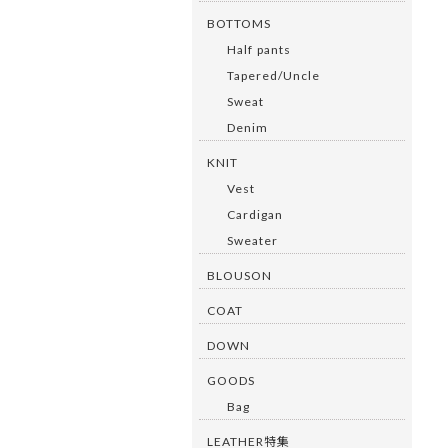
BOTTOMS
Half pants
Tapered/Uncle
Sweat
Denim
KNIT
Vest
Cardigan
Sweater
BLOUSON
COAT
DOWN
GOODS
Bag
LEATHER特集