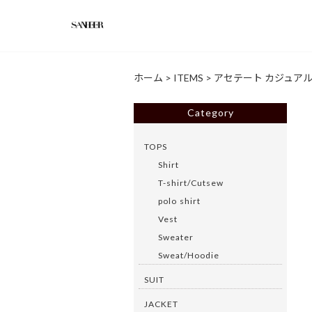
ホーム
>
ITEMS
>
アセテート カジュアル
Category
TOPS
Shirt
T-shirt/Cutsew
polo shirt
Vest
Sweater
Sweat/Hoodie
SUIT
JACKET